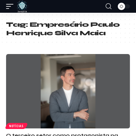
Tag:
Empresário Paulo
Henrique Silva Maia
NOTÍCIAS
O terceiro setor como protagonista na