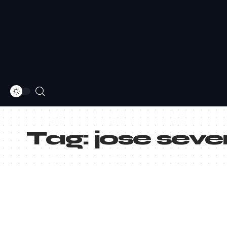
Tag:
jose seve