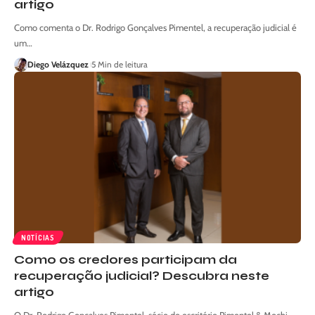
artigo
Como comenta o Dr. Rodrigo Gonçalves Pimentel, a recuperação judicial é
um…
Diego Velázquez
5 Min de leitura
NOTÍCIAS
Como os credores participam da
recuperação judicial? Descubra neste
artigo