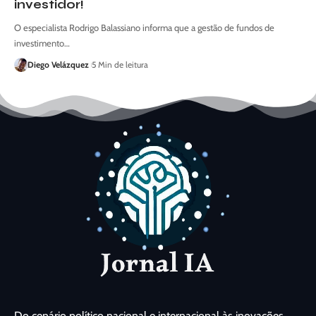
investidor!
O especialista Rodrigo Balassiano informa que a gestão de fundos de
investimento…
Diego Velázquez
5 Min de leitura
Do cenário político nacional e internacional às inovações