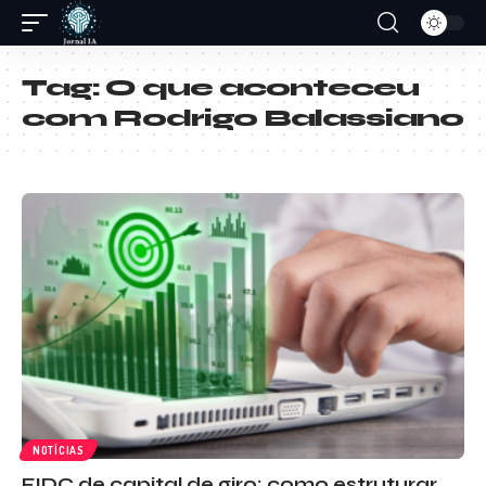
Tag:
O que aconteceu
com Rodrigo Balassiano
NOTÍCIAS
FIDC de capital de giro: como estruturar