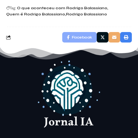
Tag:
O que aconteceu com Rodrigo Balassiano
Quem é Rodrigo Balassiano
Rodrigo Balassiano
Facebook