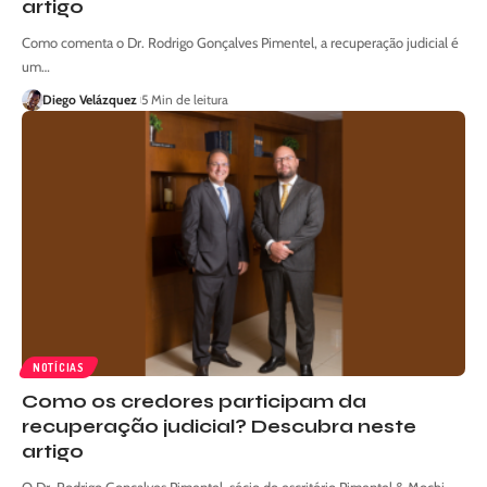
artigo
Como comenta o Dr. Rodrigo Gonçalves Pimentel, a recuperação judicial é
um…
Diego Velázquez
5 Min de leitura
NOTÍCIAS
Como os credores participam da
recuperação judicial? Descubra neste
artigo