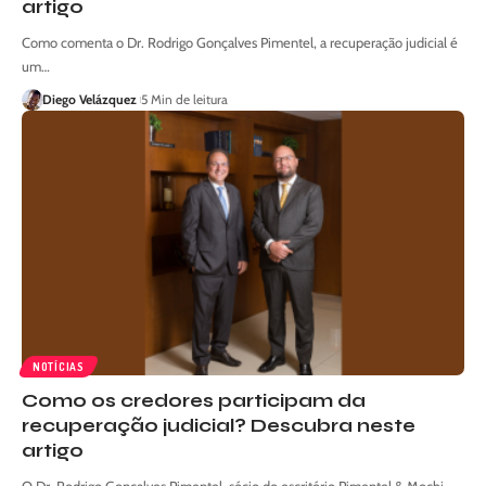
artigo
Como comenta o Dr. Rodrigo Gonçalves Pimentel, a recuperação judicial é
um…
Diego Velázquez
5 Min de leitura
NOTÍCIAS
Como os credores participam da
recuperação judicial? Descubra neste
artigo