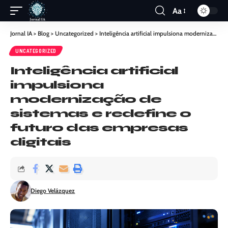
Aa
Jornal IA
>
Blog
>
Uncategorized
>
Inteligência artificial impulsiona modernização de sistemas e redefine o futuro das empresas digitais
UNCATEGORIZED
Inteligência artificial
impulsiona
modernização de
sistemas e redefine o
futuro das empresas
digitais
Diego Velázquez