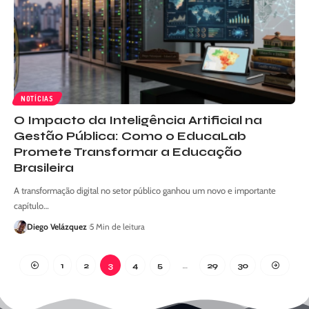
NOTÍCIAS
O Impacto da Inteligência Artificial na
Gestão Pública: Como o EducaLab
Promete Transformar a Educação
Brasileira
A transformação digital no setor público ganhou um novo e importante
capítulo…
Diego Velázquez
5 Min de leitura
1
2
3
4
5
…
29
30