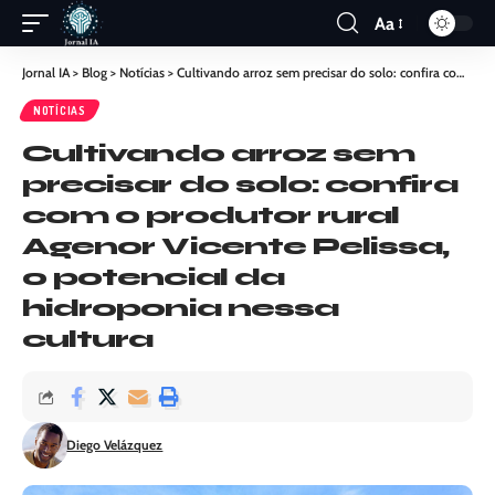
Aa
Jornal IA
>
Blog
>
Notícias
>
Cultivando arroz sem precisar do solo: confira com o produtor rural Agenor Vicente Pelissa, o potencial da hidroponia nessa cultura
NOTÍCIAS
Cultivando arroz sem
precisar do solo: confira
com o produtor rural
Agenor Vicente Pelissa,
o potencial da
hidroponia nessa
cultura
Diego Velázquez