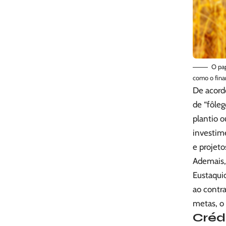
O pap
como o fina
De acord
de “fôle
plantio 
investime
e projeto
Ademais, 
Eustaquio
ao contr
metas, o
Créd