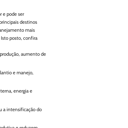
r e pode ser
principais destinos
planejamento mais
Isto posto, confira
a produção, aumento de
lantio e manejo,
terna, energia e
ou a intensificação do
rodutiva e reduzem