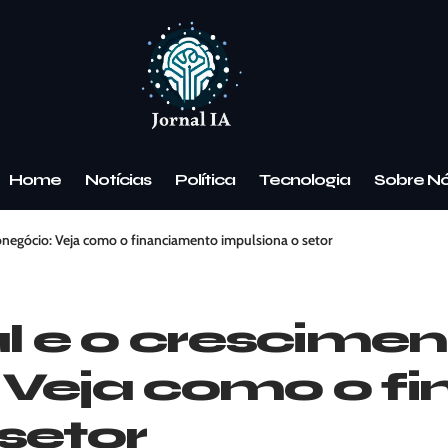
Home
Notícias
Política
Tecnologia
Sobre N
ronegócio: Veja como o financiamento impulsiona o setor
al e o crescime
 Veja como o f
setor