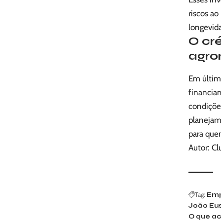
riscos ao
longevid
O cr
agro
Em última
financiam
condiçõe
planejam
para que
Autor: Cl
Tag:
Emp
João Eus
O que ac