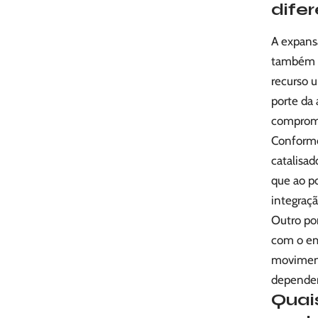
dife
A expans
também t
recurso 
porte da 
comprome
Conforme
catalisad
que ao po
integraçã
Outro po
com o emp
moviment
dependen
Quais