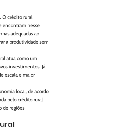
O crédito rural
ue encontram nesse
inhas adequadas ao
orar a produtividade sem
ural atua como um
ovos investimentos. Já
de escala e maior
onomia local, de acordo
da pelo crédito rural
 de regiões
.
ural