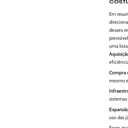
cost
Em resumo
direciona
desses r
previsíve
uma list
Aquisiçã
eficiênc
Compra 
mesmo em
Infraestr
sistemas 
Expansão
uso das j
Esses in