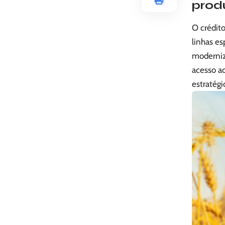
prod
O crédito
linhas es
moderniz
acesso ao
estratégi