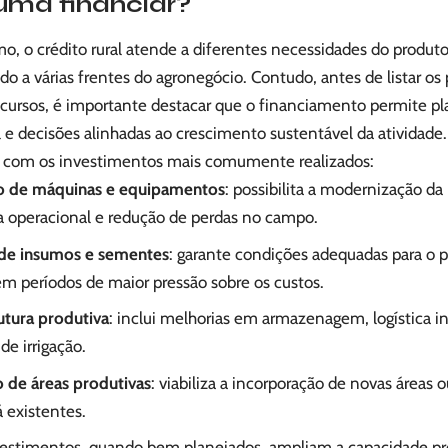
uma financiar?
, o crédito rural atende a diferentes necessidades do produto
do a várias frentes do agronegócio. Contudo, antes de listar os 
ecursos, é importante destacar que o financiamento permite 
l e decisões alinhadas ao crescimento sustentável da atividade. 
a com os investimentos mais comumente realizados:
o de máquinas e equipamentos
: possibilita a modernização d
ia operacional e redução de perdas no campo.
de insumos e sementes
: garante condições adequadas para o p
 períodos de maior pressão sobre os custos.
utura produtiva
: inclui melhorias em armazenagem, logística in
de irrigação.
 de áreas produtivas
: viabiliza a incorporação de novas áreas 
á existentes.
vestimentos, quando bem planejados, ampliam a capacidade p