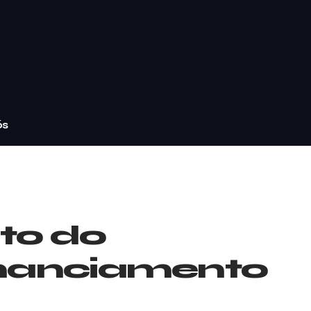
ós
nto do
inanciamento