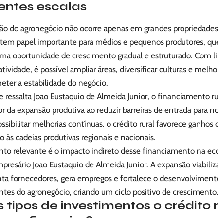
rentes escalas
ão do agronegócio não ocorre apenas em grandes propriedades. 
em papel importante para médios e pequenos produtores, q
uma oportunidade de crescimento gradual e estruturado. Com l
atividade, é possível ampliar áreas, diversificar culturas e melh
ter a estabilidade do negócio.
 ressalta Joao Eustaquio de Almeida Junior, o financiamento r
or da expansão produtiva ao reduzir barreiras de entrada para n
ssibilitar melhorias contínuas, o crédito rural favorece ganhos 
o às cadeias produtivas regionais e nacionais.
nto relevante é o impacto indireto desse financiamento na ec
resário Joao Eustaquio de Almeida Junior. A expansão viabiliza
a fornecedores, gera empregos e fortalece o desenvolvimento
tes do agronegócio, criando um ciclo positivo de crescimento
 tipos de investimentos o crédito r