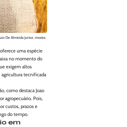
quio De Almeida Junior, mostra
l oferece uma espécie
 caixa no momento do
que exigem altos
agricultura tecnificada
tão, como destaca Joao
r agropecuário. Pois,
r custos, prazos e
ongo do tempo.
cio em