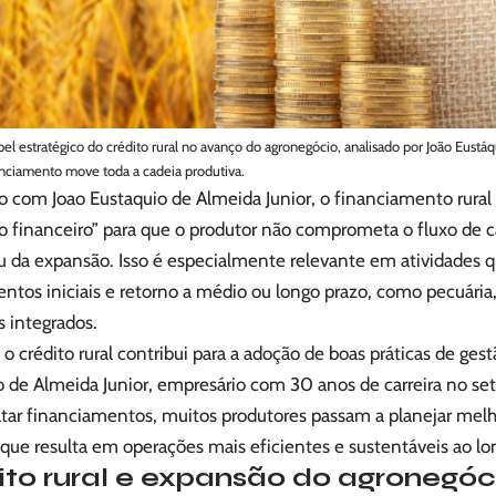
el estratégico do crédito rural no avanço do agronegócio, analisado por João Eustá
nciamento move toda a cadeia produtiva.
o com Joao Eustaquio de Almeida Junior, o financiamento rura
go financeiro” para que o produtor não comprometa o fluxo de
ou da expansão. Isso é especialmente relevante em atividades 
ntos iniciais e retorno a médio ou longo prazo, como pecuária, 
s integrados.
o crédito rural contribui para a adoção de boas práticas de ges
 de Almeida Junior, empresário com 30 anos de carreira no seto
atar financiamentos, muitos produtores passam a planejar melho
 que resulta em operações mais eficientes e sustentáveis ao l
ito rural e expansão do agronegó